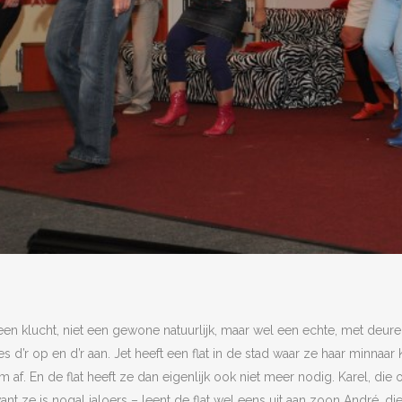
N
is een klucht, niet een gewone natuurlijk, maar wel een echte, met deur
s d’r op en d’r aan. Jet heeft een flat in de stad waar ze haar minnaar
 af. En de flat heeft ze dan eigenlijk ook niet meer nodig. Karel, die
ant ze is nogal jaloers – leent de flat wel eens uit aan zoon André, d