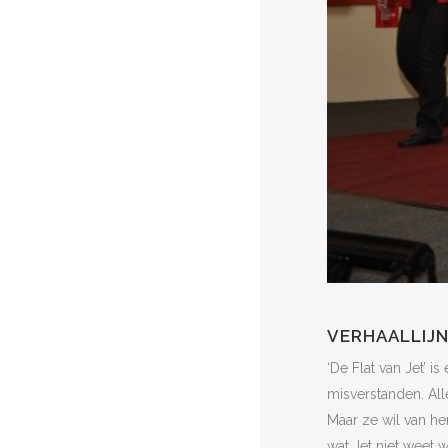
VERHAALLIJ
‘De Flat van Jet’ 
misverstanden. Alle
Maar ze wil van hem
wat Jet niet weet w