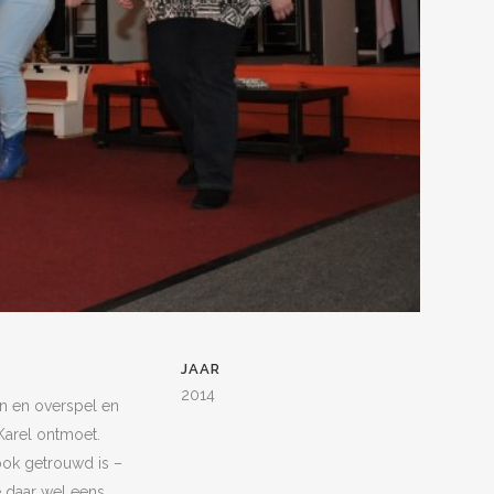
JAAR
2014
en en overspel en
 Karel ontmoet.
 ook getrouwd is –
ie daar wel eens