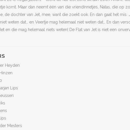
tje komt. Maar dan neemt één van die vriendinnetjes, Natas, die op zo
e, de dochter van Jet, mee, want die zoekt ook. En dan gaat het mis. 
niet weten dat… en Veertje mag helemaal niet weten dat… En dan vers
et en die mag helemaal niets weten! De Flat van Jet is niet een onver
RS
der Heyden
 Hinzen
o
arjan Lips
 Heussen
iks
kens
lips
nder Mesters