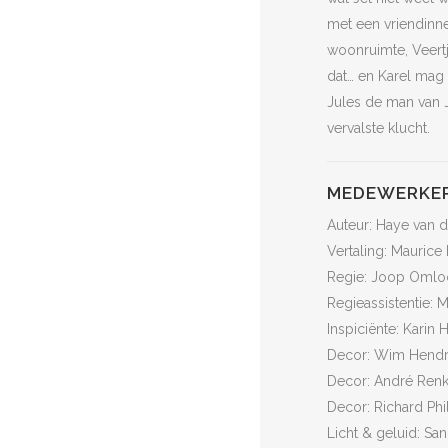
met een vriendinne
woonruimte, Veertj
dat… en Karel mag 
Jules de man van J
vervalste klucht.
MEDEWERKE
Auteur: Haye van 
Vertaling: Maurice
Regie: Joop Omlo
Regieassistentie: M
Inspiciënte: Karin
Decor: Wim Hendr
Decor: André Ren
Decor: Richard Phi
Licht & geluid: Sa