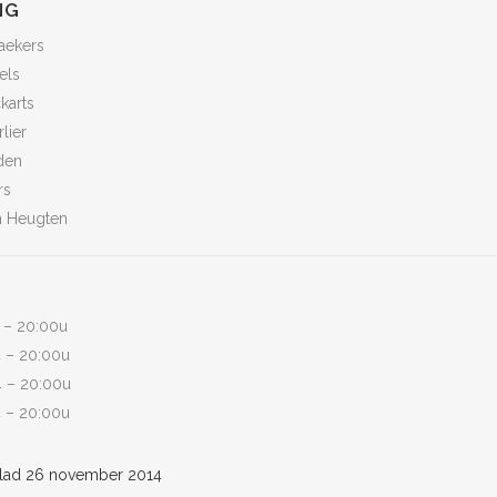
NG
aekers
els
ckarts
lier
den
rs
an Heugten
 – 20:00u
 – 20:00u
 – 20:00u
 – 20:00u
lad 26 november 2014